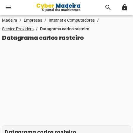
Cyber Madeira
menu
search
lock
O portal dos madeirenses
Madeira
/
Empresas
/
Internet e Computadores
/
Service Providers
/
Datagrama carlos rasteiro
Datagrama carlos rasteiro
Datagrama carlos rasteiro