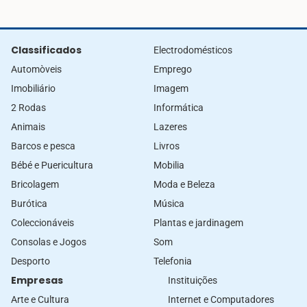
Classificados
Electrodomésticos
Automòveis
Emprego
Imobiliário
Imagem
2 Rodas
Informática
Animais
Lazeres
Barcos e pesca
Livros
Bébé e Puericultura
Mobilia
Bricolagem
Moda e Beleza
Burótica
Música
Coleccionáveis
Plantas e jardinagem
Consolas e Jogos
Som
Desporto
Telefonia
Empresas
Instituições
Arte e Cultura
Internet e Computadores