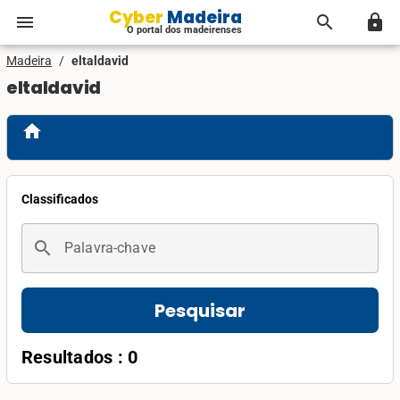
Cyber Madeira
menu
search
lock
O portal dos madeirenses
Madeira
/
eltaldavid
eltaldavid
home
Classificados
search
Palavra-chave
Pesquisar
Resultados : 0