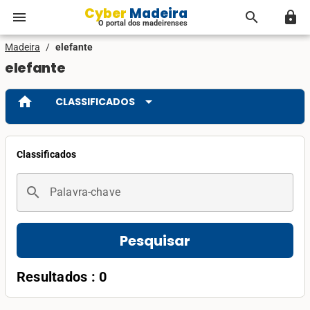
Cyber Madeira
menu
search
lock
O portal dos madeirenses
Madeira
/
elefante
elefante
home
arrow_drop_down
CLASSIFICADOS
Classificados
search
Palavra-chave
Pesquisar
Resultados : 0