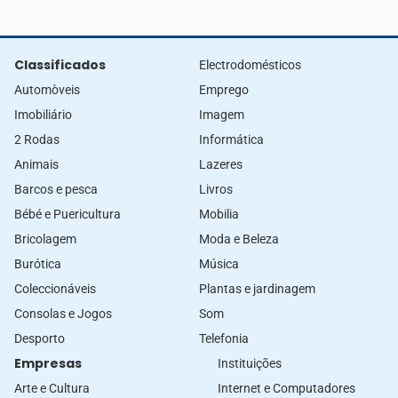
Classificados
Electrodomésticos
Automòveis
Emprego
Imobiliário
Imagem
2 Rodas
Informática
Animais
Lazeres
Barcos e pesca
Livros
Bébé e Puericultura
Mobilia
Bricolagem
Moda e Beleza
Burótica
Música
Coleccionáveis
Plantas e jardinagem
Consolas e Jogos
Som
Desporto
Telefonia
Empresas
Instituições
Arte e Cultura
Internet e Computadores