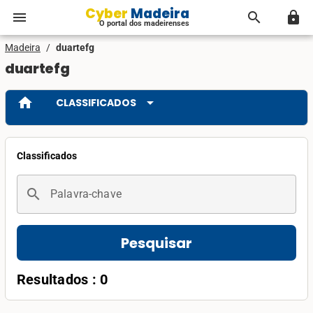
Cyber Madeira
menu
search
lock
O portal dos madeirenses
Madeira
/
duartefg
duartefg
home
arrow_drop_down
CLASSIFICADOS
Classificados
search
Palavra-chave
Pesquisar
Resultados : 0