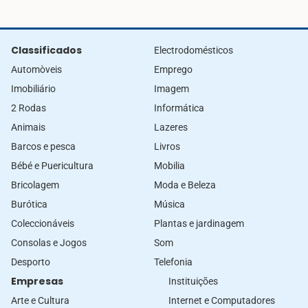
Classificados
Electrodomésticos
Automòveis
Emprego
Imobiliário
Imagem
2 Rodas
Informática
Animais
Lazeres
Barcos e pesca
Livros
Bébé e Puericultura
Mobilia
Bricolagem
Moda e Beleza
Burótica
Música
Coleccionáveis
Plantas e jardinagem
Consolas e Jogos
Som
Desporto
Telefonia
Empresas
Instituições
Arte e Cultura
Internet e Computadores