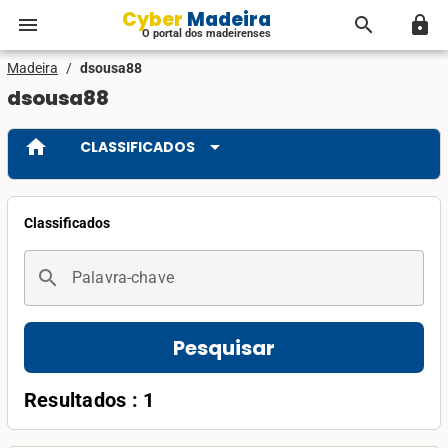
Cyber Madeira
menu
search
lock
O portal dos madeirenses
Madeira
/
dsousa88
dsousa88
home
arrow_drop_down
CLASSIFICADOS
Classificados
search
Palavra-chave
Pesquisar
Resultados : 1