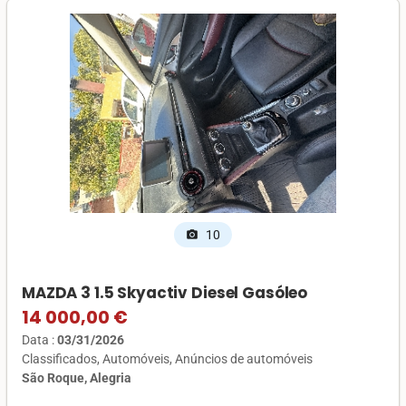
10
photo_camera
MAZDA 3 1.5 Skyactiv Diesel Gasóleo
14 000,00 €
Data :
03/31/2026
Classificados
Automóveis
Anúncios de automóveis
São Roque, Alegria