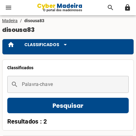
Cyber Madeira
menu
search
lock
O portal dos madeirenses
Madeira
/
disousa83
disousa83
home
arrow_drop_down
CLASSIFICADOS
Classificados
search
Palavra-chave
Pesquisar
Resultados : 2