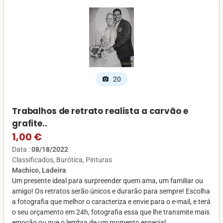
20
photo_camera
Trabalhos de retrato realista a carvão e
grafite..
1,00 €
Data :
08/18/2022
Classificados
Burótica
Pinturas
Machico, Ladeira
Um presente ideal para surpreender quem ama, um familiar ou
amigo! Os retratos serão únicos e durarão para sempre! Escolha
a fotografia que melhor o caracteriza e envie para o e-mail, e terá
o seu orçamento em 24h, fotografia essa que lhe transmite mais
emoção ou que o lembra de um momento especial....