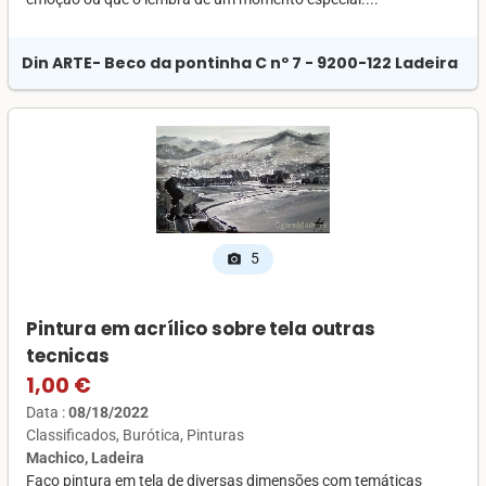
Din ARTE
- Beco da pontinha C nº 7 - 9200-122 Ladeira
5
photo_camera
Pintura em acrílico sobre tela outras
tecnicas
1,00 €
Data :
08/18/2022
Classificados
Burótica
Pinturas
Machico, Ladeira
Faço pintura em tela de diversas dimensões com temáticas