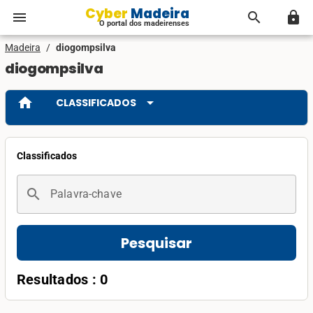
Cyber Madeira
menu
search
lock
O portal dos madeirenses
Madeira
/
diogompsilva
diogompsilva
home
arrow_drop_down
CLASSIFICADOS
Classificados
search
Palavra-chave
Pesquisar
Resultados : 0