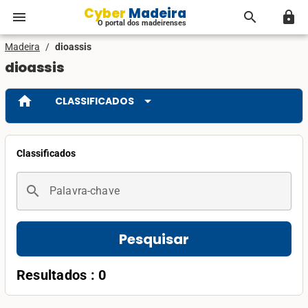
Cyber Madeira
menu
search
lock
O portal dos madeirenses
Madeira
/
dioassis
dioassis
home
arrow_drop_down
CLASSIFICADOS
Classificados
search
Palavra-chave
Pesquisar
Resultados : 0