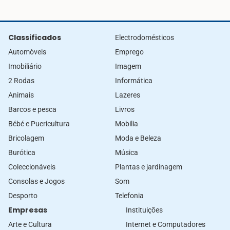
Classificados
Electrodomésticos
Automòveis
Emprego
Imobiliário
Imagem
2 Rodas
Informática
Animais
Lazeres
Barcos e pesca
Livros
Bébé e Puericultura
Mobilia
Bricolagem
Moda e Beleza
Burótica
Música
Coleccionáveis
Plantas e jardinagem
Consolas e Jogos
Som
Desporto
Telefonia
Empresas
Instituições
Arte e Cultura
Internet e Computadores