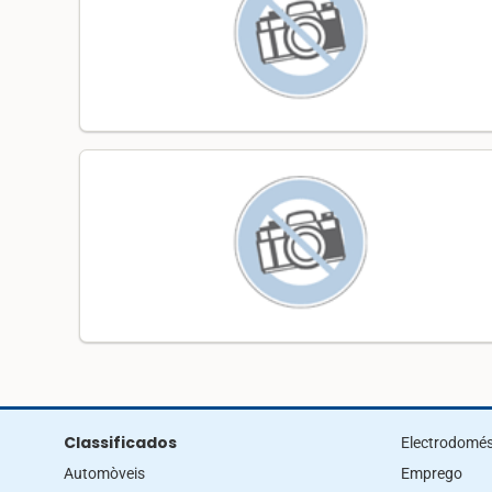
Classificados
Electrodomés
Automòveis
Emprego