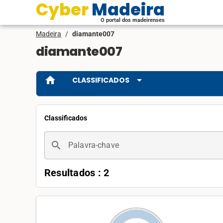
Cyber Madeira
O portal dos madeirenses
Madeira
/
diamante007
diamante007
home
arrow_drop_down
CLASSIFICADOS
Classificados
search
Palavra-chave
Resultados : 2