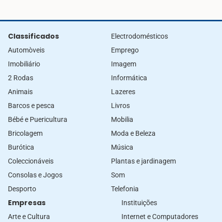
Classificados
Electrodomésticos
Automòveis
Emprego
Imobiliário
Imagem
2 Rodas
Informática
Animais
Lazeres
Barcos e pesca
Livros
Bébé e Puericultura
Mobilia
Bricolagem
Moda e Beleza
Burótica
Música
Coleccionáveis
Plantas e jardinagem
Consolas e Jogos
Som
Desporto
Telefonia
Empresas
Instituições
Arte e Cultura
Internet e Computadores