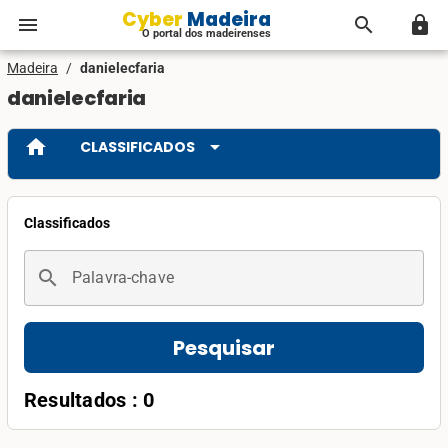
Cyber Madeira
menu
search
lock
O portal dos madeirenses
Madeira
/
danielecfaria
danielecfaria
home
arrow_drop_down
CLASSIFICADOS
Classificados
search
Palavra-chave
Pesquisar
Resultados : 0