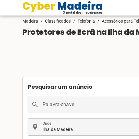
Cyber Madeira
O portal dos madeirenses
Madeira
/
Classificados
/
Telefonia
/
Acessórios para Te
Protetores de Ecrã na Ilha da
Pesquisar um anúncio
search
Palavra-chave
Onde
location_on
Ilha da Madeira