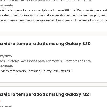
ados
Telefonia
Acessórios para Telemóveis
Protetores de Ecrã
Assomada
de vidro temperado para smartphone Huawei P9 Lite. Disponíveis para ou
modelos, se procura algum modelo específico envie uma mensagem, res
e as mensagens, verifique seu e-mail. Envio pelos ctt acrescido dos port
la vidro temperado Samsung Galaxy S20
€
02/2025
ados
Telefonia
Acessórios para Telemóveis
Protetores de Ecrã
Assomada
de vidro temperado Samsung Galaxy S20. CX0200
la vidro temperado Samsung Galaxy M21
€
02/2025