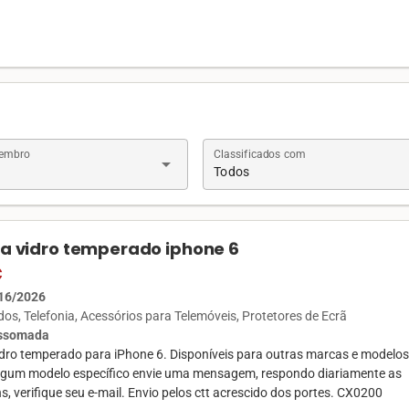
Membro
Classificados com
arrow_drop_down
Todos
la vidro temperado iphone 6
€
16/2026
ados
Telefonia
Acessórios para Telemóveis
Protetores de Ecrã
Assomada
vidro temperado para iPhone 6. Disponíveis para outras marcas e modelos
lgum modelo específico envie uma mensagem, respondo diariamente as
 verifique seu e-mail. Envio pelos ctt acrescido dos portes. CX0200