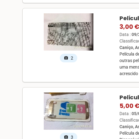
Pelícu
3,00 
Data :
09/
Classific
Caniço, 
Película 
2
photo_camera
outras pe
uma mensa
acrescido
Pelícu
5,00 
Data :
05/
Classific
Caniço, 
Película 
3
photo_camera