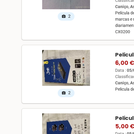
Classific
Caniço, 
Película 
2
photo_camera
marcas e 
diariament
CX0200
Pelicu
6,00 
Data :
05/
Classific
Caniço, 
Pelicula 
2
photo_camera
Pelicu
5,00 
Data :
05/