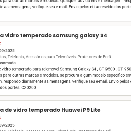
is para outras marcas e modelos. Qualquer dúvida envie mensagem. Re
e as mensagens, verifique seu e-mail. Envio pelos ctt acrescido dos port
la vidro temperado samsung galaxy S4
€
09/2025
ados
Telefonia
Acessórios para Telemóveis
Protetores de Ecrã
Assomada
de vidro temperado para telemovel Samsung Galaxy S4 , GT-i9500 , GT-i95
is para outras marcas e modelos, se procura algum modelo específico en
 respondo diariamente as mensagens, verifique seu e-mail. Envio pelos 
 dos portes. CX0200
la de vidro temperado Huawei P9 Lite
€
09/2025