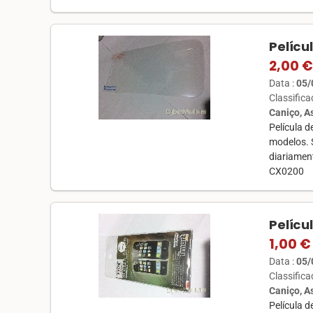
Pelícu
2,00 €
Data :
05/
Classific
Caniço, 
Película d
modelos. 
diariament
CX0200
Pelícu
1,00 €
Data :
05/
Classific
Caniço, 
Película 