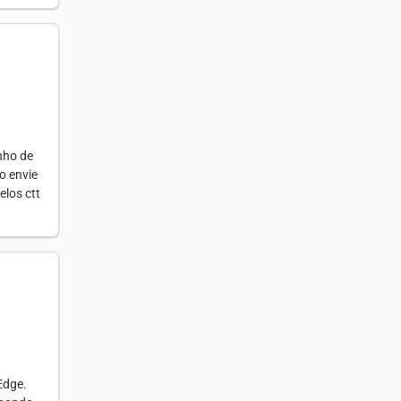
nho de
o envie
los ctt
Edge.