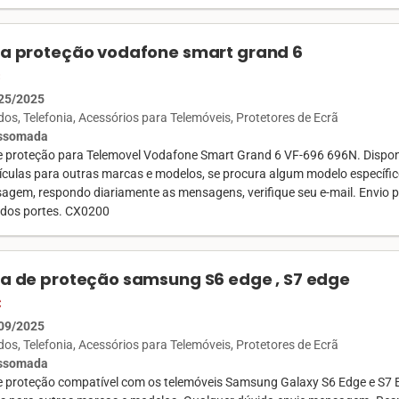
la proteção vodafone smart grand 6
€
25/2025
ados
Telefonia
Acessórios para Telemóveis
Protetores de Ecrã
Assomada
de proteção para Telemovel Vodafone Smart Grand 6 VF-696 696N. Dispo
lículas para outras marcas e modelos, se procura algum modelo específic
gem, respondo diariamente as mensagens, verifique seu e-mail. Envio pe
 dos portes. CX0200
la de proteção samsung S6 edge , S7 edge
€
09/2025
ados
Telefonia
Acessórios para Telemóveis
Protetores de Ecrã
Assomada
de proteção compatível com os telemóveis Samsung Galaxy S6 Edge e S7 