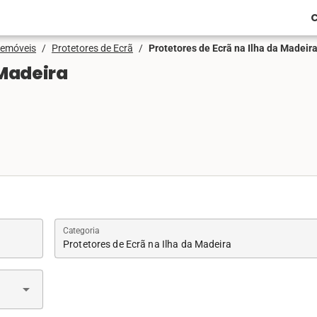
C
lemóveis
/
Protetores de Ecrã
/
Protetores de Ecrã na Ilha da Madeir
 Madeira
Categoria
Protetores de Ecrã na Ilha da Madeira
arrow_drop_down