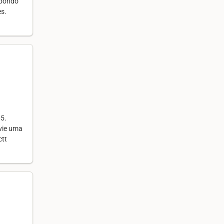
spondo
es.
05.
vie uma
ctt