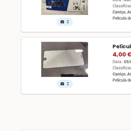
Classific
Caniço, 
Pelicula 
2
photo_camera
Pelícu
4,00 
Data :
05/
Classific
Caniço, 
Película 
2
photo_camera