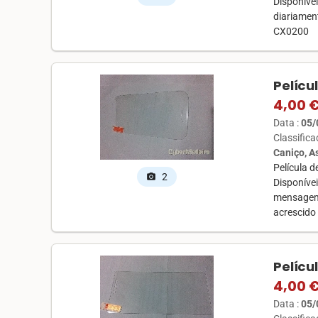
Disponíve
diariament
CX0200
Pelícu
4,00 
Data :
05/
Classific
Caniço, 
Película 
2
photo_camera
Disponíve
mensagem,
acrescido
Pelícu
4,00 
Data :
05/