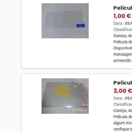
Pelícu
1,00 €
Data :
05/
Classific
Caniço, 
Película 
Disponíve
mensagem,
acrescido
Pelícu
3,00 
Data :
05/
Classific
Caniço, 
Película d
algum mod
verifique 