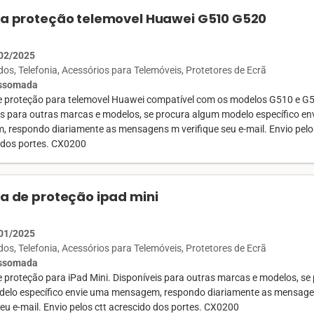
la proteção telemovel Huawei G510 G520
02/2025
ados
Telefonia
Acessórios para Telemóveis
Protetores de Ecrã
Assomada
de proteção para telemovel Huawei compatível com os modelos G510 e G
is para outras marcas e modelos, se procura algum modelo específico en
 respondo diariamente as mensagens m verifique seu e-mail. Envio pelo
 dos portes. CX0200
la de proteção ipad mini
€
01/2025
ados
Telefonia
Acessórios para Telemóveis
Protetores de Ecrã
Assomada
e proteção para iPad Mini. Disponíveis para outras marcas e modelos, se
elo específico envie uma mensagem, respondo diariamente as mensage
seu e-mail. Envio pelos ctt acrescido dos portes. CX0200