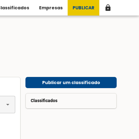
lock
lassificados
Empresas
PUBLICAR
a
Publicar um classificado
Classificados
arrow_drop_down