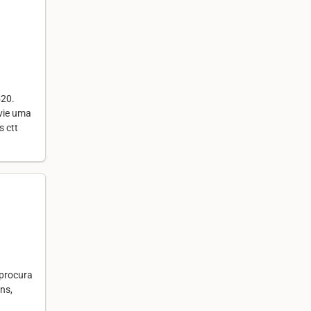
520.
vie uma
s ctt
 procura
ns,