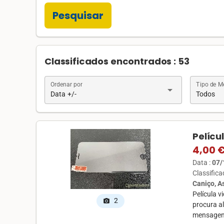
Pesquisar
Classificados encontrados : 53
Ordenar por
Tipo de 
arrow_drop_down
Data +/-
Todos
Pelícu
4,00 
Data :
07/
Classific
Caniço, 
Película 
2
photo_camera
procura a
mensagens,