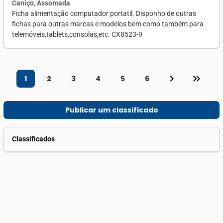
Caniço, Assomada
Ficha alimentação computador portatil. Disponho de outras
fichas para outras marcas e modelos bem como também para
telemóveis,tablets,consolas,etc. CX8523-9
keyboard_arrow_right
keyboard_double_arrow_right
1
2
3
4
5
6
Publicar um classificado
Classificados