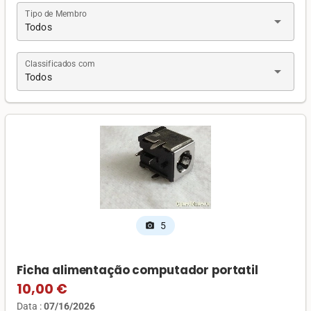
Tipo de Membro
arrow_drop_down
Todos
Classificados com
arrow_drop_down
Todos
5
photo_camera
Ficha alimentação computador portatil
10,00 €
Data :
07/16/2026