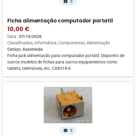
5
photo_camera
Ficha alimentação computador portatil
10,00 €
Data :
07/16/2026
Classificados
Informática
Componentes
Alimentação
Caniço, Assomada
Ficha jack alimentação para computador portátil. Disponho de
outros modelos de fichas para outros equipamentos como
tablets, telemóveis, etc. CX8519-6
5
photo_camera