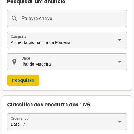
Pesquisar um anúncio
search
Palavra-chave
Categoria
arrow_drop_down
Alimentação na Ilha da Madeira
Onde
location_on
arrow_drop_down
Ilha da Madeira
Pesquisar
Classificados encontrados : 126
Ordenar por
arrow_drop_down
Data +/-