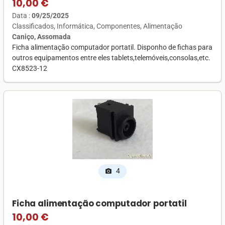
10,00 €
Data :
09/25/2025
Classificados
Informática
Componentes
Alimentação
Caniço, Assomada
Ficha alimentação computador portatil. Disponho de fichas para
outros equipamentos entre eles tablets,telemóveis,consolas,etc.
CX8523-12
4
photo_camera
Ficha alimentação computador portatil
10,00 €