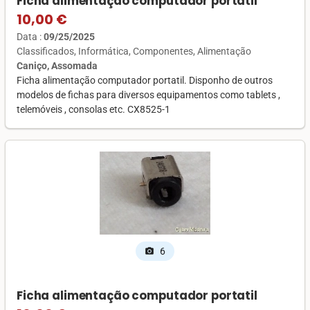
Ficha alimentação computador portatil
10,00 €
Data :
09/25/2025
Classificados
Informática
Componentes
Alimentação
Caniço, Assomada
Ficha alimentação computador portatil. Disponho de outros
modelos de fichas para diversos equipamentos como tablets ,
telemóveis , consolas etc. CX8525-1
6
photo_camera
Ficha alimentação computador portatil