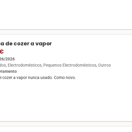
a de cozer a vapor
 €
26/2026
ados
Electrodomésticos
Pequenos Electrodomésticos
Outros
ivramento
e cozer a vapor nunca usado. Como novo.