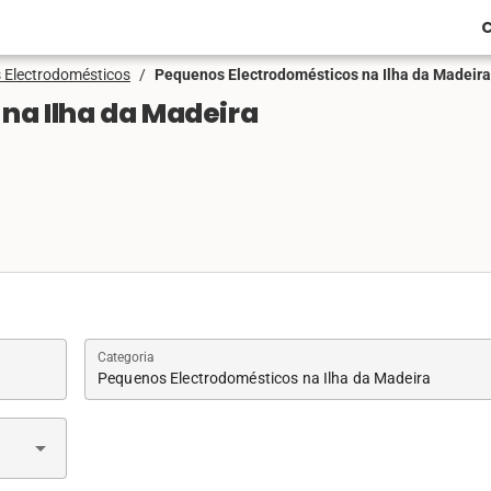
C
 Electrodomésticos
/
Pequenos Electrodomésticos na Ilha da Madeira
na Ilha da Madeira
Categoria
Pequenos Electrodomésticos na Ilha da Madeira
arrow_drop_down