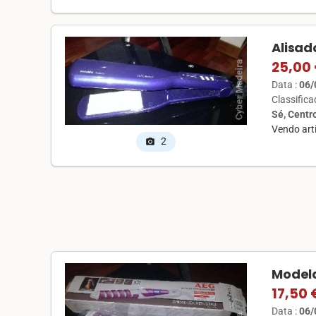
Alisad
25,00
Data :
06/
Classific
Sé, Centr
Vendo arti
2
photo_camera
Modela
17,50 
Data :
06/