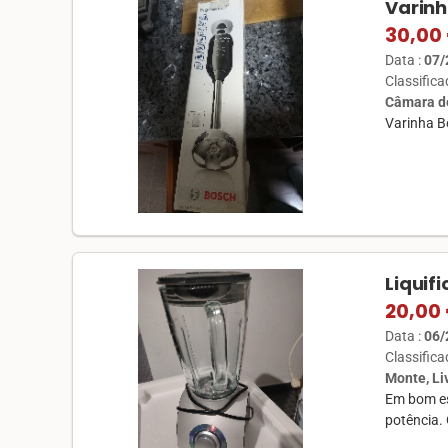
Varinh
30,00
Data :
07/
Classific
Câmara de
Varinha B
Liquif
20,00
Data :
06/
Classific
Monte, L
Em bom es
potência. 