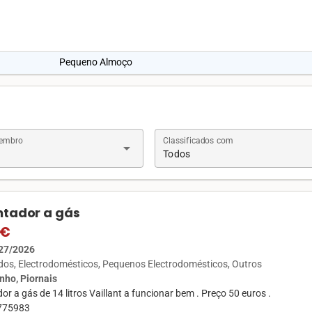
Pequeno Almoço
Membro
Classificados com
arrow_drop_down
Todos
tador a gás
 €
27/2026
ados
Electrodomésticos
Pequenos Electrodomésticos
Outros
nho, Piornais
r a gás de 14 litros Vaillant a funcionar bem . Preço 50 euros .
775983