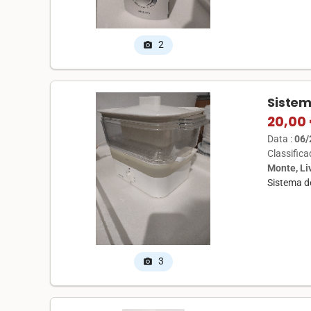
2
photo_camera
Sistem
20,00
Data :
06/
Classific
Monte, L
Sistema d
3
photo_camera