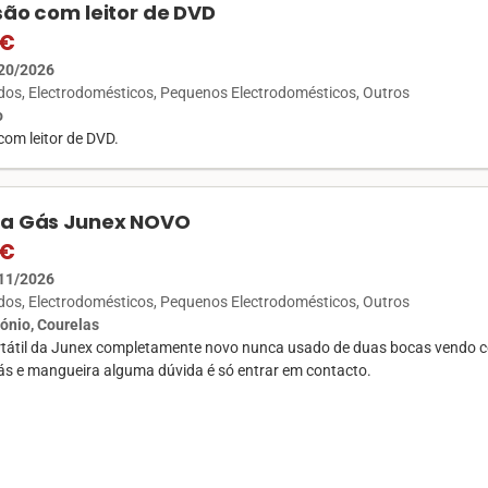
são com leitor de DVD
 €
20/2026
ados
Electrodomésticos
Pequenos Electrodomésticos
Outros
o
com leitor de DVD.
 a Gás Junex NOVO
 €
11/2026
ados
Electrodomésticos
Pequenos Electrodomésticos
Outros
ónio, Courelas
tátil da Junex completamente novo nunca usado de duas bocas vendo 
ás e mangueira alguma dúvida é só entrar em contacto.