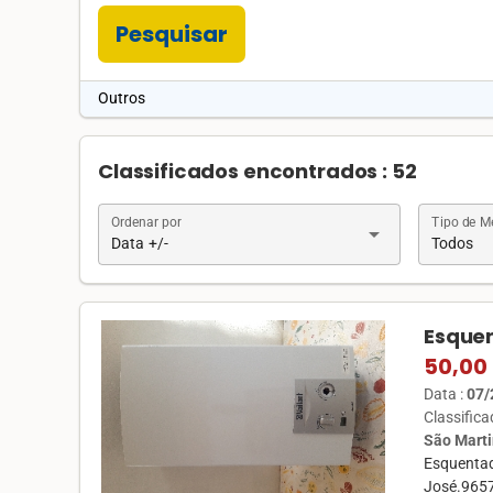
Pesquisar
Outros
Classificados encontrados : 52
Ordenar por
Tipo de 
arrow_drop_down
Data +/-
Todos
Esquen
50,00
Data :
07/
Classific
São Marti
Esquentado
José.965