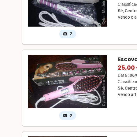
Classific
Sé, Centr
Vendo o a
2
photo_camera
Escova
25,00
Data :
06/
Classific
Sé, Centr
Vendo art
2
photo_camera