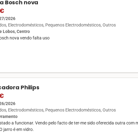
a Bosch nova
 €
27/2026
ados
Electrodomésticos
Pequenos Electrodomésticos
Outros
 Lobos, Centro
osch nova vendo falta uso
icadora Philips
 €
26/2026
ados
Electrodomésticos
Pequenos Electrodomésticos
Outros
ivramento
tado a funcionar. Vendo pelo facto de ter-me sido oferecida outra com 
O jarro é em vidro.