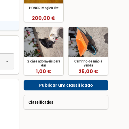
HONOR Magic8 lite
200,00 €
arrow_drop_down
2 cães adoráveis para
Carrinho de mão à
dar
venda
1,00 €
25,00 €
Publicar um classificado
Classificados