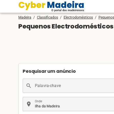
Cyber Madeira
O portal dos madeirenses
Madeira
/
Classificados
/
Electrodomésticos
/
Pequenos
Pequenos Electrodomésticos 
Pesquisar um anúncio
search
Palavra-chave
Onde
location_on
Ilha da Madeira