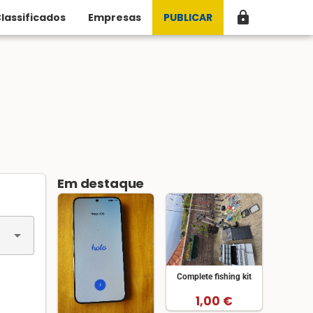
lock
lassificados
Empresas
PUBLICAR
Em destaque
arrow_drop_down
Complete fishing kit
1,00 €