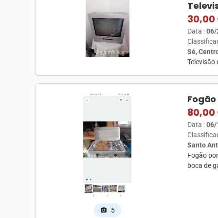
Televi
30,00
Data :
06/
Classific
Sé, Centr
Televisão 
Fogão
80,00
Data :
06/
Classific
Santo Ant
Fogão por
boca de g
5
photo_camera