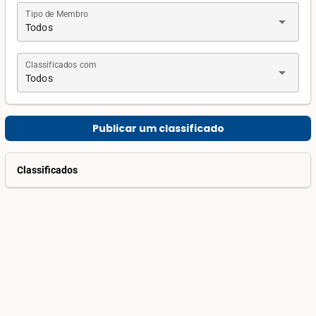
Tipo de Membro
arrow_drop_down
Todos
Classificados com
arrow_drop_down
Todos
Publicar um classificado
Classificados