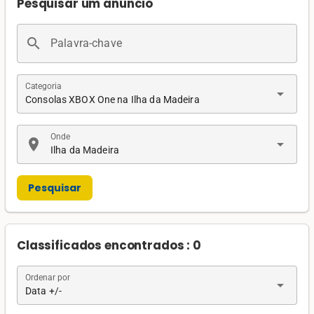
Pesquisar um anúncio
search
Palavra-chave
Categoria
arrow_drop_down
Consolas XBOX One na Ilha da Madeira
Onde
location_on
arrow_drop_down
Ilha da Madeira
Pesquisar
Classificados encontrados : 0
Ordenar por
arrow_drop_down
Data +/-