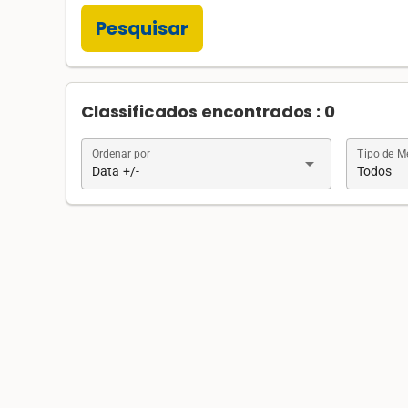
Pesquisar
Classificados encontrados : 0
Ordenar por
Tipo de 
arrow_drop_down
Data +/-
Todos