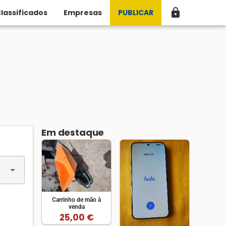
lock
lassificados
Empresas
PUBLICAR
Em destaque
arrow_drop_down
Carrinho de mão à
venda
25,00 €