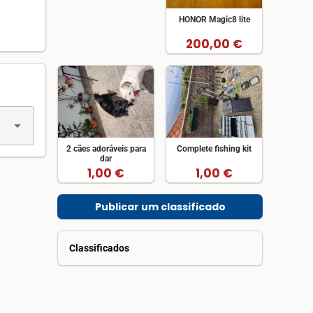
HONOR Magic8 lite
200,00 €
arrow_drop_down
2 cães adoráveis para
Complete fishing kit
dar
1,00 €
1,00 €
Publicar um classificado
Classificados