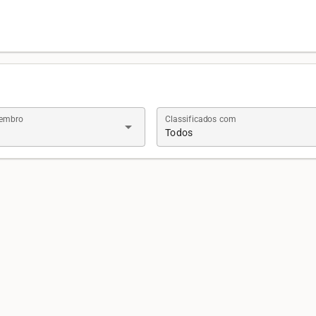
Membro
Classificados com
arrow_drop_down
Todos