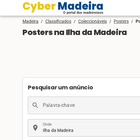
Cyber Madeira
O portal dos madeirenses
Madeira
/
Classificados
/
Coleccionáveis
/
Posters
/
Po
Posters na Ilha da Madeira
Pesquisar um anúncio
search
Palavra-chave
Onde
location_on
Ilha da Madeira