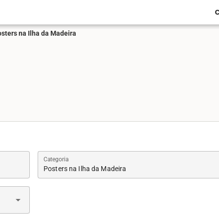
C
sters na Ilha da Madeira
Categoria
Posters na Ilha da Madeira
arrow_drop_down