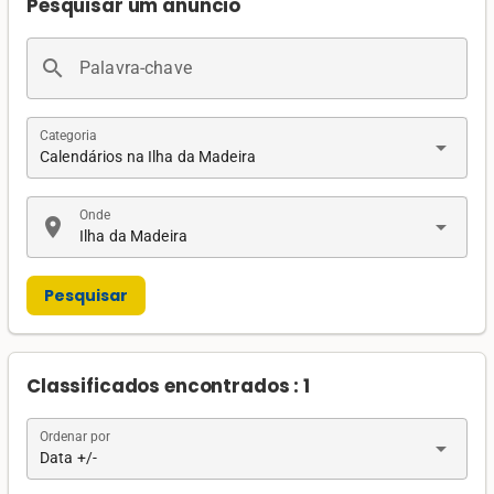
Pesquisar um anúncio
search
Palavra-chave
Categoria
arrow_drop_down
Calendários na Ilha da Madeira
Onde
location_on
arrow_drop_down
Ilha da Madeira
Pesquisar
Classificados encontrados : 1
Ordenar por
arrow_drop_down
Data +/-