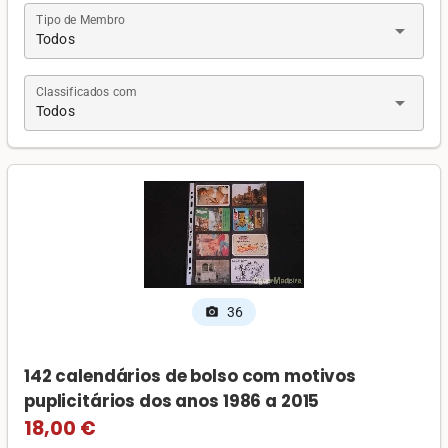
Tipo de Membro
arrow_drop_down
Todos
Classificados com
arrow_drop_down
Todos
36
photo_camera
142 calendários de bolso com motivos
puplicitários dos anos 1986 a 2015
18,00 €