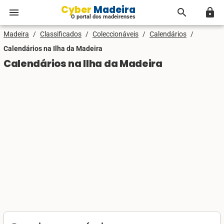
Cyber Madeira
menu
search
lock
O portal dos madeirenses
Madeira
/
Classificados
/
Coleccionáveis
/
Calendários
/
Calendários na Ilha da Madeira
Calendários na Ilha da Madeira