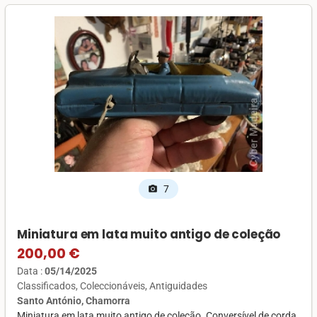
7
photo_camera
Miniatura em lata muito antigo de coleção
200,00 €
Data :
05/14/2025
Classificados
Coleccionáveis
Antiguidades
Santo António, Chamorra
Miniatura em lata muito antigo de coleção. Conversível de corda