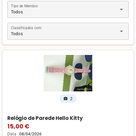
Tipo de Membro
arrow_drop_down
Todos
Classificados com
arrow_drop_down
Todos
2
photo_camera
Relógio de Parede Hello Kitty
15,00 €
Data :
08/04/2026