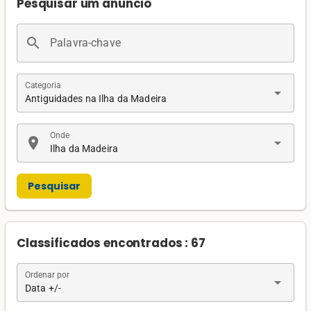
Pesquisar um anúncio
search
Palavra-chave
Categoria
arrow_drop_down
Antiguidades na Ilha da Madeira
Onde
location_on
arrow_drop_down
Ilha da Madeira
Pesquisar
Classificados encontrados : 67
Ordenar por
arrow_drop_down
Data +/-