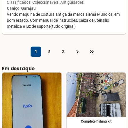
Classificados
Coleccionáveis
Antiguidades
Caniço, Garajau
Vendo máquina de costura antiga da marca alemã Mundlos, em
bom estado. Com manual de instruções, caixa de utensílio
metálica e luz de suporte(tudo original)
keyboard_arrow_right
keyboard_double_arrow_right
1
2
3
Em destaque
Complete fishing kit