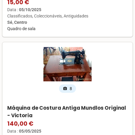
15,00 €
Data :
05/10/2025
Classificados
Coleccionáveis
Antiguidades
Sé, Centro
Quadro de sala
8
photo_camera
Máquina de Costura Antiga Mundlos Original
- Victoria
140,00 €
Data :
05/05/2025