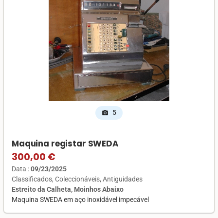
5
photo_camera
Maquina registar SWEDA
300,00 €
Data :
09/23/2025
Classificados
Coleccionáveis
Antiguidades
Estreito da Calheta, Moinhos Abaixo
Maquina SWEDA em aço inoxidável impecável