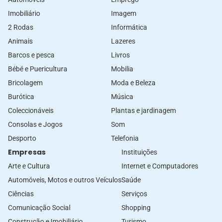
Imobiliário
Imagem
2 Rodas
Informática
Animais
Lazeres
Barcos e pesca
Livros
Bébé e Puericultura
Mobilia
Bricolagem
Moda e Beleza
Burótica
Música
Coleccionáveis
Plantas e jardinagem
Consolas e Jogos
Som
Desporto
Telefonia
Empresas
Instituições
Arte e Cultura
Internet e Computadores
Automóveis, Motos e outros Veículos
Saúde
Ciências
Serviços
Comunicação Social
Shopping
Construção e Imobiliário
Turismo