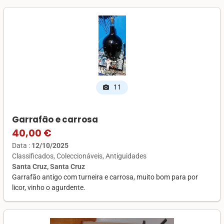
11
photo_camera
Garrafão e carrosa
40,00 €
Data :
12/10/2025
Classificados
Coleccionáveis
Antiguidades
Santa Cruz, Santa Cruz
Garrafão antigo com turneira e carrosa, muito bom para por
licor, vinho o agurdente.