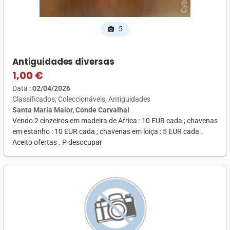
5
photo_camera
Antiguidades diversas
1,00 €
Data :
02/04/2026
Classificados
Coleccionáveis
Antiguidades
Santa Maria Maior, Conde Carvalhal
Vendo 2 cinzeiros em madeira de Africa : 10 EUR cada ; chavenas
em estanho : 10 EUR cada ; chavenas em loiça : 5 EUR cada .
Aceito ofertas . P desocupar