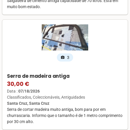
Salgadeira de cimento antiga capacidade de 70 litros. Está em
muito bom estado.
3
photo_camera
Serra de madeira antiga
30,00 €
Data :
07/18/2026
Classificados
Coleccionáveis
Antiguidades
Santa Cruz, Santa Cruz
Serra de cortar madeira muito antiga, bom para por em
churrascaria. Informo que o tamanho é de 1 metro comprimento
por 30 cm alto.