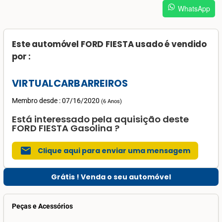
WhatsApp
Este automóvel FORD FIESTA usado é vendido
por :
VIRTUALCARBARREIROS
Membro desde : 07/16/2020
(
6 Anos
)
Está interessado pela aquisição deste
FORD FIESTA Gasolina ?
mail
Clique aqui para enviar uma mensagem
Grátis ! Venda o seu automóvel
Peças e Acessórios