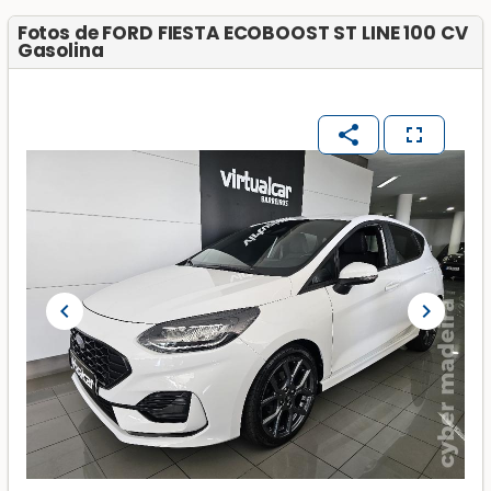
Fotos de FORD FIESTA ECOBOOST ST LINE 100 CV
Gasolina
share
fullscreen
chevron_left
chevron_right