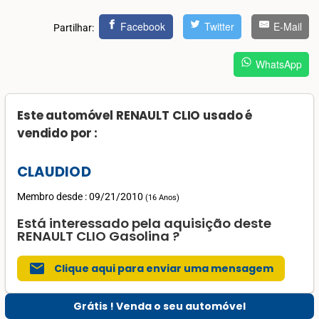
Facebook
Twitter
E-Mail
Partilhar:
WhatsApp
Este automóvel RENAULT CLIO usado é
vendido por :
CLAUDIOD
Membro desde : 09/21/2010
(
16 Anos
)
Está interessado pela aquisição deste
RENAULT CLIO Gasolina ?
mail
Clique aqui para enviar uma mensagem
Grátis ! Venda o seu automóvel