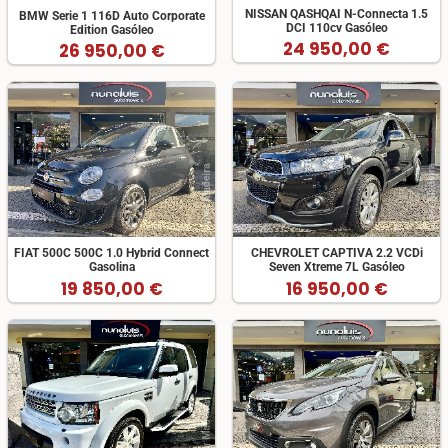
NISSAN QASHQAI N-Connecta 1.5
BMW Serie 1 116D Auto Corporate
DCI 110cv Gasóleo
Edition Gasóleo
24 950,00 €
26 950,00 €
FIAT 500C 500C 1.0 Hybrid Connect
CHEVROLET CAPTIVA 2.2 VCDi
Gasolina
Seven Xtreme 7L Gasóleo
19 850,00 €
16 950,00 €