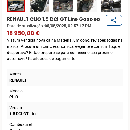
RENAULT CLIO 1.5 DCI GT Line Gasóleo
share
Data de atualização :
05/05/2025, 02:57:17 PM
18 950,00 €
Viatura vendida nova cá na Madeira, um dono, revisões todas na
marca. Procura um carro económico, elegante e com um toque
desportivo? Então prepare-se para conhecer o seu próximo
automóvel! Facilidades de pagamento.
Marca
RENAULT
Modelo
CLIO
Versão
1.5 DCI GT Line
Combustível