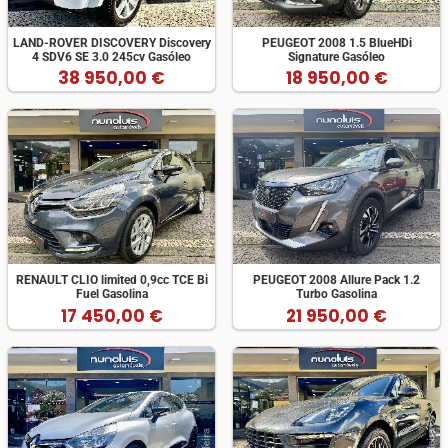
LAND-ROVER DISCOVERY Discovery
PEUGEOT 2008 1.5 BlueHDi
4 SDV6 SE 3.0 245cv Gasóleo
Signature Gasóleo
38 950,00 €
18 950,00 €
RENAULT CLIO limited 0,9cc TCE Bi
PEUGEOT 2008 Allure Pack 1.2
Fuel Gasolina
Turbo Gasolina
17 450,00 €
21 950,00 €