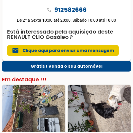
912582666
call
De 2ª a Sexta 10:00 até 20:00, Sábado 10:00 até 18:00
Está interessado pela aquisição deste
RENAULT CLIO Gasóleo ?
mail
Clique aqui para enviar uma mensagem
Grátis ! Venda o seu automóvel
Em destaque !!!