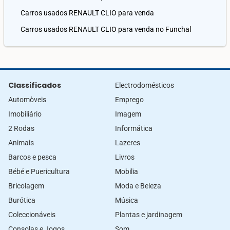
Carros usados RENAULT CLIO para venda
Carros usados RENAULT CLIO para venda no Funchal
Classificados
Electrodomésticos
Automòveis
Emprego
Imobiliário
Imagem
2 Rodas
Informática
Animais
Lazeres
Barcos e pesca
Livros
Bébé e Puericultura
Mobilia
Bricolagem
Moda e Beleza
Burótica
Música
Coleccionáveis
Plantas e jardinagem
Consolas e Jogos
Som