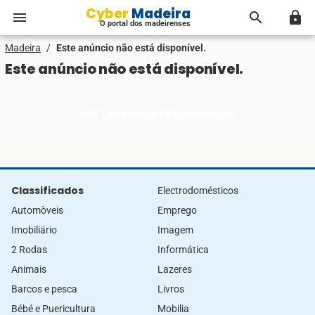
Cyber Madeira
menu
search
lock
O portal dos madeirenses
Madeira
/
Este anúncio não está disponível.
Este anúncio não está disponível.
VOLTAR PARA A PÁGINA INICIAL
Classificados
Electrodomésticos
Automòveis
Emprego
Imobiliário
Imagem
2 Rodas
Informática
Animais
Lazeres
Barcos e pesca
Livros
Bébé e Puericultura
Mobilia