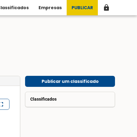
lock
lassificados
Empresas
PUBLICAR
Publicar um classificado
Classificados
lscreen