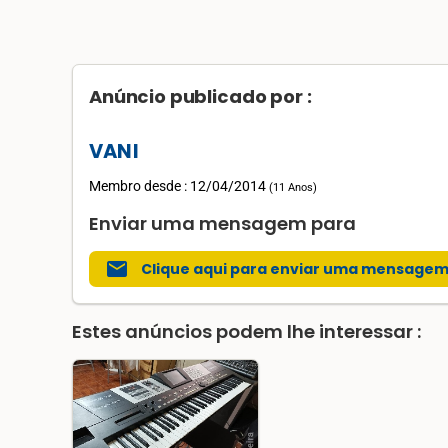
Anúncio publicado por :
VANI
Membro desde : 12/04/2014
(
11 Anos
)
Enviar uma mensagem para
mail
Clique aqui para enviar uma mensage
Estes anúncios podem lhe interessar :