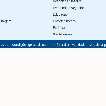
Desportos e lazeres
za
Economia e Negócios
Educação
rdinagem
Entretenimento
Estética
Gastronomia
-2026 -
Condições gerais de uso
-
Política de Privacidade
-
Atualizar 