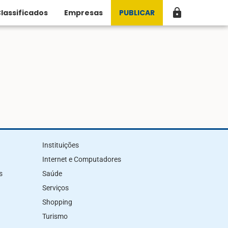
lock
lassificados
Empresas
PUBLICAR
Instituições
Internet e Computadores
s
Saúde
Serviços
Shopping
Turismo