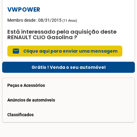
VWPOWER
Membro desde : 08/31/2015
(
11 Anos
)
Está interessado pela aquisição deste
RENAULT CLIO Gasolina ?
mail
Clique aqui para enviar uma mensagem
Grátis ! Venda o seu automóvel
Peças e Acessórios
Anúncios de automóveis
Classificados