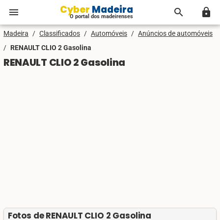
Cyber Madeira
menu
search
lock
O portal dos madeirenses
Madeira
/
Classificados
/
Automóveis
/
Anúncios de automóveis
/
RENAULT CLIO 2 Gasolina
RENAULT CLIO 2 Gasolina
Fotos de RENAULT CLIO 2 Gasolina