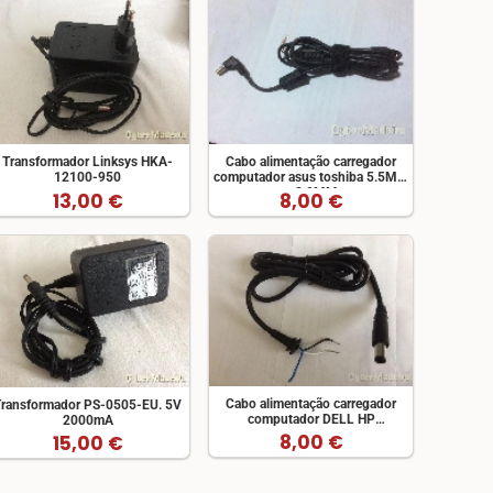
Transformador Linksys HKA-
Cabo alimentação carregador
12100-950
computador asus toshiba 5.5MM
x 2.0MM
13,00 €
8,00 €
Cabo alimentação carregador
Transformador PS-0505-EU. 5V
computador DELL HP
2000mA
7.4x5.0mm x 1.20M
8,00 €
15,00 €