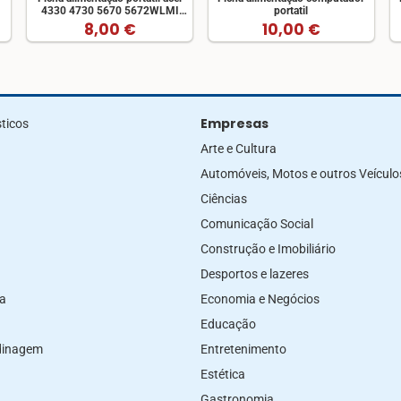
4330 4730 5670 5672WLMI
portatil
5735Z 7520 7535 7735Z
8,00 €
10,00 €
Empresas
ticos
Arte e Cultura
Automóveis, Motos e outros Veículo
Ciências
Comunicação Social
Construção e Imobiliário
Desportos e lazeres
za
Economia e Negócios
Educação
rdinagem
Entretenimento
Estética
Gastronomia