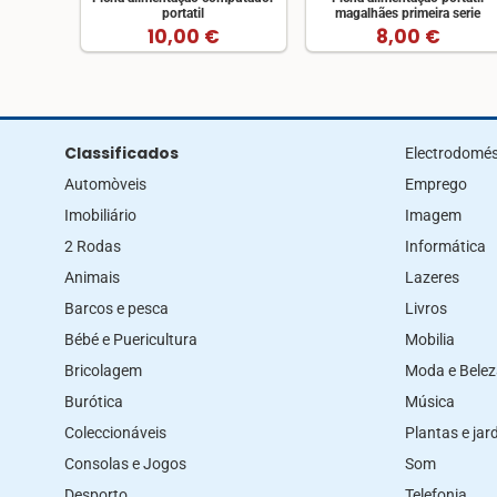
portatil
magalhães primeira serie
10,00 €
8,00 €
Classificados
Electrodomés
Automòveis
Emprego
Imobiliário
Imagem
2 Rodas
Informática
Animais
Lazeres
Barcos e pesca
Livros
Bébé e Puericultura
Mobilia
Bricolagem
Moda e Bele
Burótica
Música
Coleccionáveis
Plantas e ja
Consolas e Jogos
Som
Desporto
Telefonia