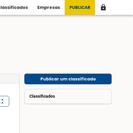
lock
lassificados
Empresas
PUBLICAR
Publicar um classificado
Classificados
lscreen