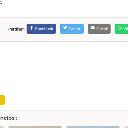
75
Facebook
Twitter
E-Mail
Wh
Partilhar:
m
ncios :