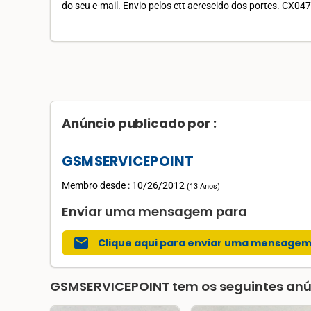
do seu e-mail. Envio pelos ctt acrescido dos portes. CX04
Anúncio publicado por :
GSMSERVICEPOINT
Membro desde : 10/26/2012
(
13 Anos
)
Enviar uma mensagem para
mail
Clique aqui para enviar uma mensage
GSMSERVICEPOINT
tem os seguintes anú