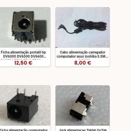
Ficha alimentação portatil hp
Cabo alimentação carregador
DV6000 DV6500 DV6600
computador asus toshiba 5.5MM
DV6700 F500 F510 F520 etc
x 2.0MM
12,50 €
8,00 €
Ficha alimentação computador
Jack alimentacao Tablet GoTab