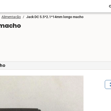
C
Alimentação
/
Jack DC 5.5*2.1*14mm longo macho
 macho
cho
ful