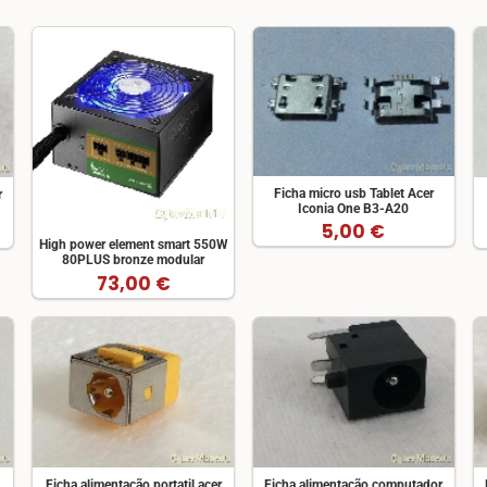
Ficha micro usb Tablet Acer
r
Iconia One B3-A20
5,00 €
High power element smart 550W
80PLUS bronze modular
73,00 €
Ficha alimentação portatil acer
Ficha alimentação computador