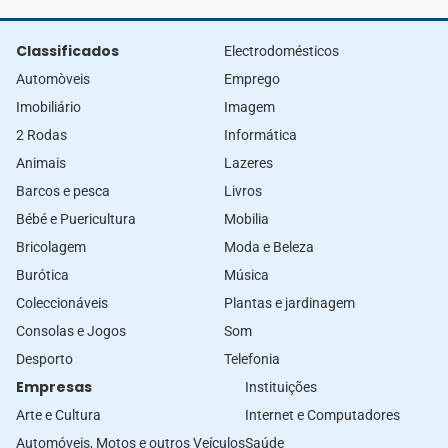
Classificados
Electrodomésticos
Automòveis
Emprego
Imobiliário
Imagem
2 Rodas
Informática
Animais
Lazeres
Barcos e pesca
Livros
Bébé e Puericultura
Mobilia
Bricolagem
Moda e Beleza
Burótica
Música
Coleccionáveis
Plantas e jardinagem
Consolas e Jogos
Som
Desporto
Telefonia
Empresas
Instituições
Arte e Cultura
Internet e Computadores
Automóveis, Motos e outros Veículos
Saúde