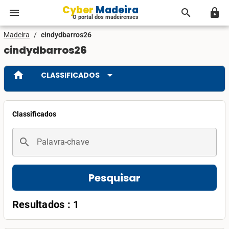
Cyber Madeira
menu
search
lock
O portal dos madeirenses
Madeira
/
cindydbarros26
cindydbarros26
home
arrow_drop_down
CLASSIFICADOS
Classificados
search
Palavra-chave
Pesquisar
Resultados : 1