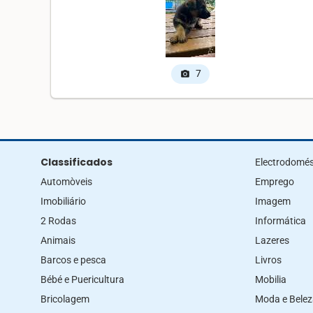
7
photo_camera
Classificados
Electrodomés
Automòveis
Emprego
Imobiliário
Imagem
2 Rodas
Informática
Animais
Lazeres
Barcos e pesca
Livros
Bébé e Puericultura
Mobilia
Bricolagem
Moda e Bele