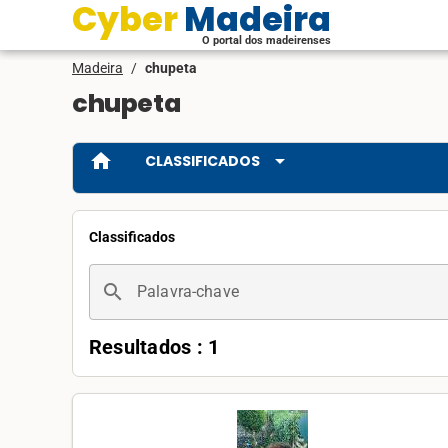
Cyber Madeira
O portal dos madeirenses
Madeira
/
chupeta
chupeta
home
arrow_drop_down
CLASSIFICADOS
Classificados
search
Palavra-chave
Resultados : 1