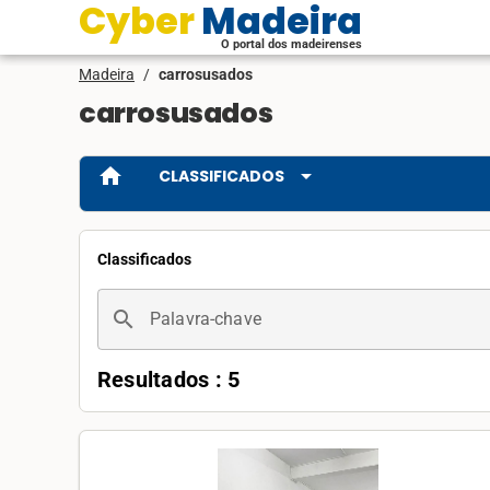
Cyber Madeira
O portal dos madeirenses
Madeira
/
carrosusados
carrosusados
home
arrow_drop_down
CLASSIFICADOS
Classificados
search
Palavra-chave
Resultados : 5