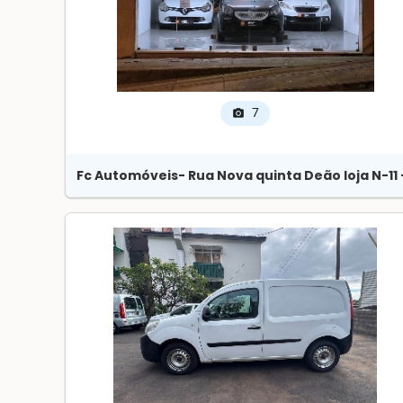
7
photo_camera
Fc Automóveis
- Rua Nova quinta Deão loja N-11