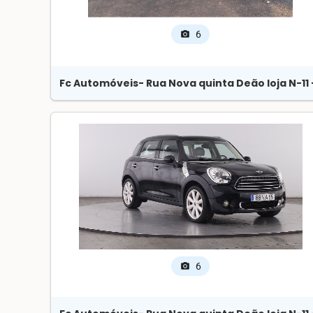
6
photo_camera
Fc Automóveis
- Rua Nova quinta Deão loja N-11
6
photo_camera