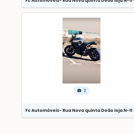
Fc Automóveis
- Rua Nova quinta Deão loja N-11
2
photo_camera
Fc Automóveis
- Rua Nova quinta Deão loja N-11