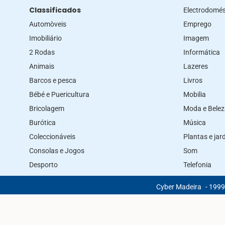
Classificados
Electrodomés
Automòveis
Emprego
Imobiliário
Imagem
2 Rodas
Informática
Animais
Lazeres
Barcos e pesca
Livros
Bébé e Puericultura
Mobilia
Bricolagem
Moda e Bele
Burótica
Música
Coleccionáveis
Plantas e ja
Consolas e Jogos
Som
Desporto
Telefonia
Cyber Madeira
- 1999