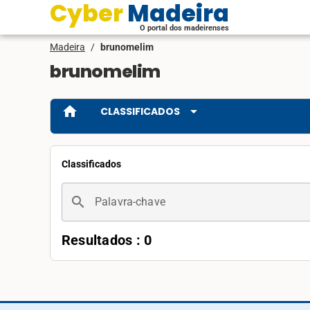
Cyber Madeira
O portal dos madeirenses
Madeira
/
brunomelim
brunomelim
home
arrow_drop_down
CLASSIFICADOS
Classificados
search
Palavra-chave
Resultados : 0