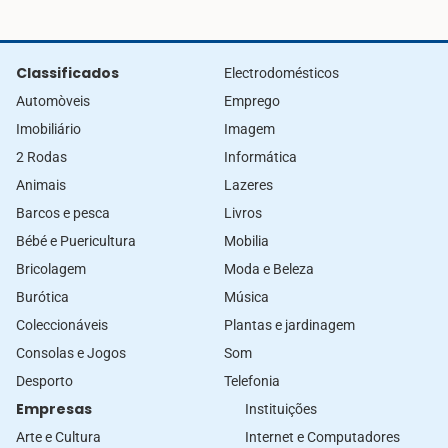
Classificados
Electrodomésticos
Automòveis
Emprego
Imobiliário
Imagem
2 Rodas
Informática
Animais
Lazeres
Barcos e pesca
Livros
Bébé e Puericultura
Mobilia
Bricolagem
Moda e Beleza
Burótica
Música
Coleccionáveis
Plantas e jardinagem
Consolas e Jogos
Som
Desporto
Telefonia
Empresas
Instituições
Arte e Cultura
Internet e Computadores