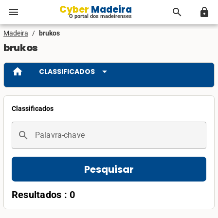
Cyber Madeira
menu
search
lock
O portal dos madeirenses
Madeira
/
brukos
brukos
home
arrow_drop_down
CLASSIFICADOS
Classificados
search
Palavra-chave
Pesquisar
Resultados : 0