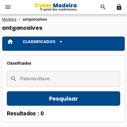
Cyber Madeira
menu
search
lock
O portal dos madeirenses
Madeira
/
antgoncalves
antgoncalves
home
arrow_drop_down
CLASSIFICADOS
Classificados
search
Palavra-chave
Pesquisar
Resultados : 0