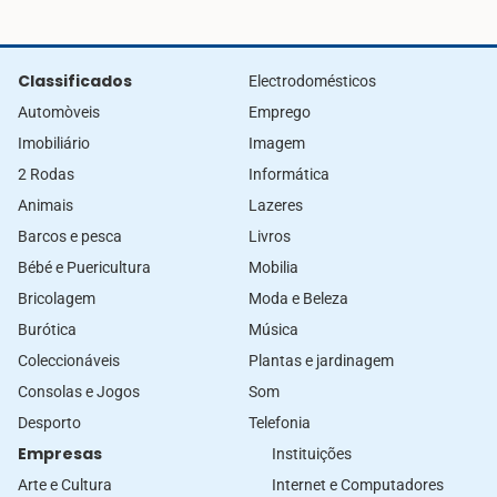
Classificados
Electrodomésticos
Automòveis
Emprego
Imobiliário
Imagem
2 Rodas
Informática
Animais
Lazeres
Barcos e pesca
Livros
Bébé e Puericultura
Mobilia
Bricolagem
Moda e Beleza
Burótica
Música
Coleccionáveis
Plantas e jardinagem
Consolas e Jogos
Som
Desporto
Telefonia
Empresas
Instituições
Arte e Cultura
Internet e Computadores