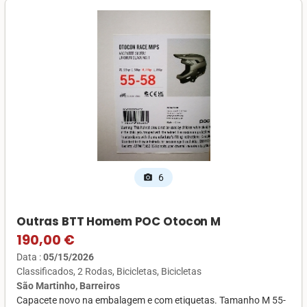
6
photo_camera
Outras BTT Homem POC Otocon M
190,00 €
Data :
05/15/2026
Classificados
2 Rodas
Bicicletas
Bicicletas
São Martinho, Barreiros
Capacete novo na embalagem e com etiquetas. Tamanho M 55-