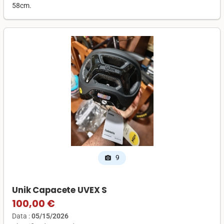
58cm.
9
photo_camera
Unik Capacete UVEX S
100,00 €
Data :
05/15/2026