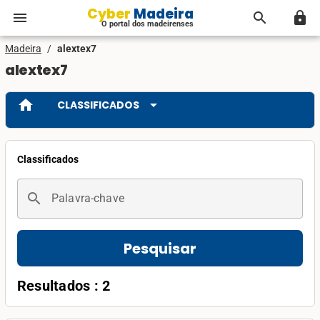
Cyber Madeira
menu
search
lock
O portal dos madeirenses
Madeira
/
alextex7
alextex7
home
arrow_drop_down
CLASSIFICADOS
Classificados
search
Palavra-chave
Pesquisar
Resultados : 2