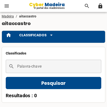
Cyber Madeira
menu
search
lock
O portal dos madeirenses
Madeira
/
aitaccastro
aitaccastro
home
arrow_drop_down
CLASSIFICADOS
Classificados
search
Palavra-chave
Pesquisar
Resultados : 0