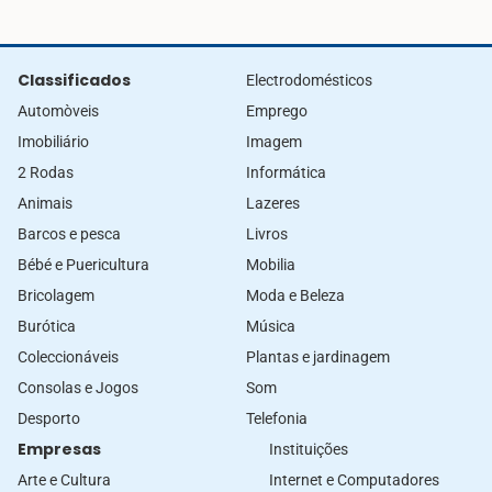
Classificados
Electrodomésticos
Automòveis
Emprego
Imobiliário
Imagem
2 Rodas
Informática
Animais
Lazeres
Barcos e pesca
Livros
Bébé e Puericultura
Mobilia
Bricolagem
Moda e Beleza
Burótica
Música
Coleccionáveis
Plantas e jardinagem
Consolas e Jogos
Som
Desporto
Telefonia
Empresas
Instituições
Arte e Cultura
Internet e Computadores