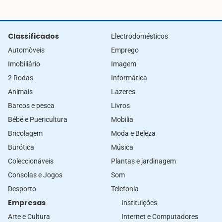
Classificados
Electrodomésticos
Automòveis
Emprego
Imobiliário
Imagem
2 Rodas
Informática
Animais
Lazeres
Barcos e pesca
Livros
Bébé e Puericultura
Mobilia
Bricolagem
Moda e Beleza
Burótica
Música
Coleccionáveis
Plantas e jardinagem
Consolas e Jogos
Som
Desporto
Telefonia
Empresas
Instituições
Arte e Cultura
Internet e Computadores