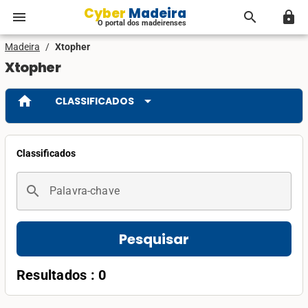
Cyber Madeira
menu
search
lock
O portal dos madeirenses
Madeira
/
Xtopher
Xtopher
home
arrow_drop_down
CLASSIFICADOS
Classificados
search
Palavra-chave
Pesquisar
Resultados : 0