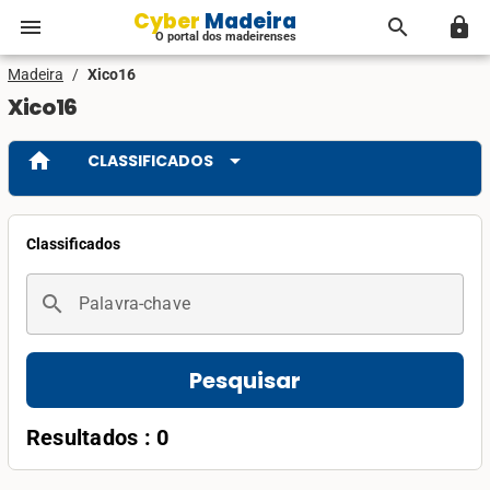
Cyber Madeira
menu
search
lock
O portal dos madeirenses
Madeira
/
Xico16
Xico16
home
arrow_drop_down
CLASSIFICADOS
Classificados
search
Palavra-chave
Pesquisar
Resultados : 0