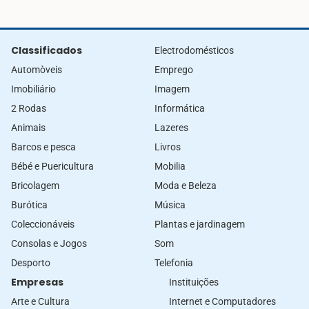
Classificados
Electrodomésticos
Automòveis
Emprego
Imobiliário
Imagem
2 Rodas
Informática
Animais
Lazeres
Barcos e pesca
Livros
Bébé e Puericultura
Mobilia
Bricolagem
Moda e Beleza
Burótica
Música
Coleccionáveis
Plantas e jardinagem
Consolas e Jogos
Som
Desporto
Telefonia
Empresas
Instituições
Arte e Cultura
Internet e Computadores