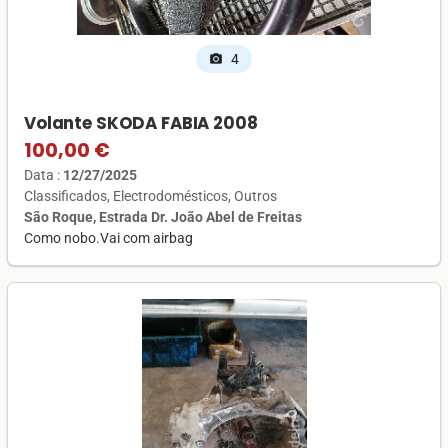
4
photo_camera
Volante SKODA FABIA 2008
100,00 €
Data :
12/27/2025
Classificados
Electrodomésticos
Outros
São Roque, Estrada Dr. João Abel de Freitas
Como nobo.Vai com airbag