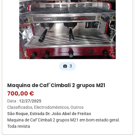
3
photo_camera
Maquina de Caf´Cimbali 2 grupos M21
700,00 €
Data :
12/27/2025
Classificados
Electrodomésticos
Outros
São Roque, Estrada Dr. João Abel de Freitas
Maquina de Caf´Cimbali 2 grupos M21 em bom estado geral.
Toda revista