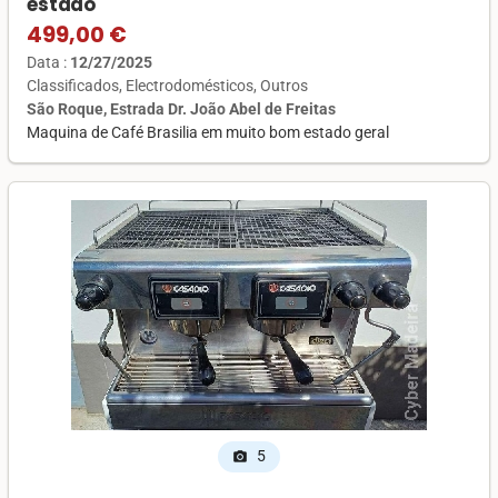
estado
499,00 €
Data :
12/27/2025
Classificados
Electrodomésticos
Outros
São Roque, Estrada Dr. João Abel de Freitas
Maquina de Café Brasilia em muito bom estado geral
5
photo_camera