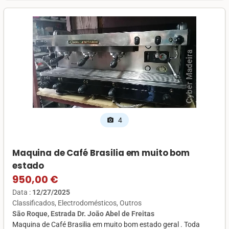
4
photo_camera
Maquina de Café Brasilia em muito bom
estado
950,00 €
Data :
12/27/2025
Classificados
Electrodomésticos
Outros
São Roque, Estrada Dr. João Abel de Freitas
Maquina de Café Brasilia em muito bom estado geral . Toda