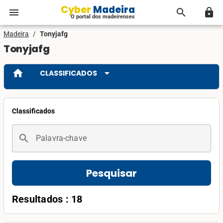
Cyber Madeira
menu
search
lock
O portal dos madeirenses
Madeira
/
Tonyjafg
Tonyjafg
home
arrow_drop_down
CLASSIFICADOS
Classificados
search
Palavra-chave
Pesquisar
Resultados : 18