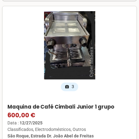
3
photo_camera
Maquina de Café Cimbali Junior 1 grupo
600,00 €
Data :
12/27/2025
Classificados
Electrodomésticos
Outros
São Roque, Estrada Dr. João Abel de Freitas