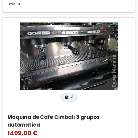
revista
4
photo_camera
Maquina de Café Cimbali 3 grupos
automatica
1499,00 €