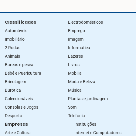
Classificados
Electrodomésticos
Automòveis
Emprego
Imobiliário
Imagem
2 Rodas
Informática
Animais
Lazeres
Barcos e pesca
Livros
Bébé e Puericultura
Mobilia
Bricolagem
Moda e Beleza
Burótica
Música
Coleccionáveis
Plantas e jardinagem
Consolas e Jogos
Som
Desporto
Telefonia
Empresas
Instituições
Arte e Cultura
Internet e Computadores