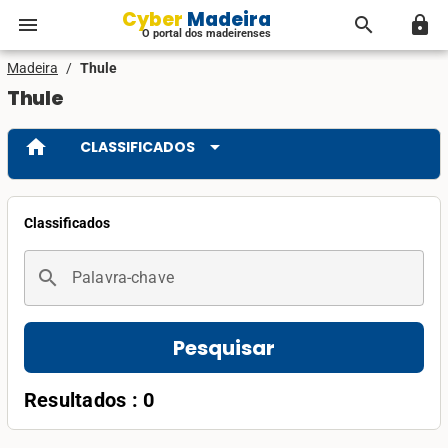
Cyber Madeira
menu
search
lock
O portal dos madeirenses
Madeira
/
Thule
Thule
home
arrow_drop_down
CLASSIFICADOS
Classificados
search
Palavra-chave
Pesquisar
Resultados : 0