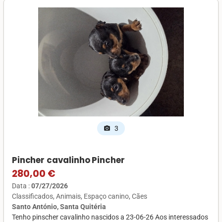
3
photo_camera
Pincher cavalinho Pincher
280,00 €
Data :
07/27/2026
Classificados
Animais
Espaço canino
Cães
Santo António, Santa Quitéria
Tenho pinscher cavalinho nascidos a 23-06-26 Aos interessados