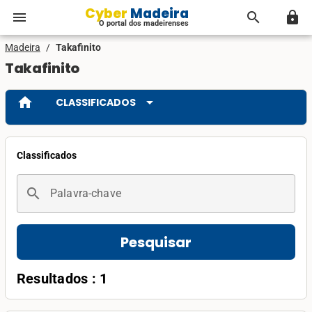
Cyber Madeira
menu
search
lock
O portal dos madeirenses
Madeira
/
Takafinito
Takafinito
home
arrow_drop_down
CLASSIFICADOS
Classificados
search
Palavra-chave
Pesquisar
Resultados : 1