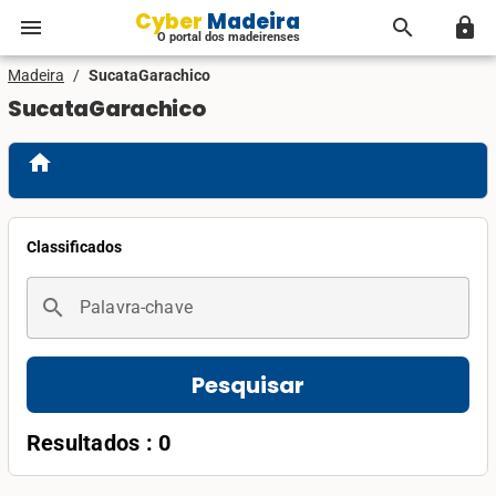
Cyber Madeira
menu
search
lock
O portal dos madeirenses
Madeira
/
SucataGarachico
SucataGarachico
home
Classificados
search
Palavra-chave
Pesquisar
Resultados : 0