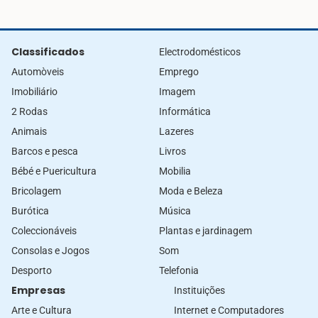
Classificados
Electrodomésticos
Automòveis
Emprego
Imobiliário
Imagem
2 Rodas
Informática
Animais
Lazeres
Barcos e pesca
Livros
Bébé e Puericultura
Mobilia
Bricolagem
Moda e Beleza
Burótica
Música
Coleccionáveis
Plantas e jardinagem
Consolas e Jogos
Som
Desporto
Telefonia
Empresas
Instituições
Arte e Cultura
Internet e Computadores