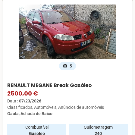
5
photo_camera
RENAULT MEGANE Break Gasóleo
2500,00 €
Data :
07/23/2026
Classificados
Automóveis
Anúncios de automóveis
Gaula, Achada de Baixo
Combustível
Quilometragem
Gasóleo
240