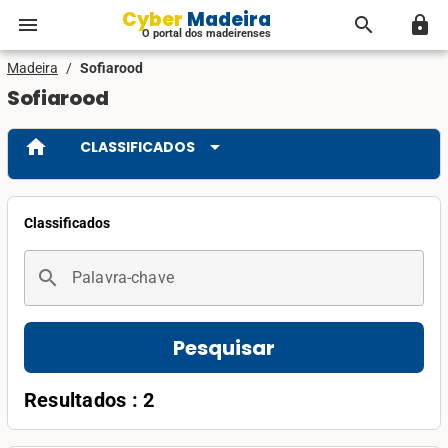
Cyber Madeira
menu
search
lock
O portal dos madeirenses
Madeira
/
Sofiarood
Sofiarood
home
arrow_drop_down
CLASSIFICADOS
Classificados
search
Palavra-chave
Pesquisar
Resultados : 2