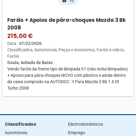
10
photo_camera
Faróis + Apoios de pára-choques Mazda 3 Bk
2008
215,00 €
Data :
07/22/2026
Classificados
Automóveis
Peças e Acessórios
Faróis e vidros
Faróis
Gaula, Achada de Baixo
Vendo faróis da frente tipo de lâmpada h7 (não inclui lâmpadas)
+ Apoios para pára-choques NOVO com plástico e ainda dentro
da caixa comprado na AUTODOC. ‼️ Para Mazda 3 Bk 1.6 DI
Turbo 2008
Classificados
Electrodomésticos
Automòveis
Emprego