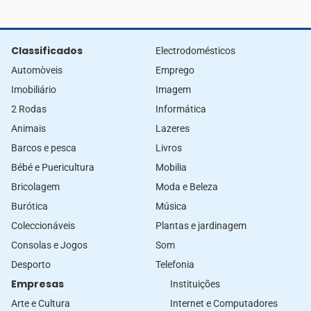
Classificados
Electrodomésticos
Automòveis
Emprego
Imobiliário
Imagem
2 Rodas
Informática
Animais
Lazeres
Barcos e pesca
Livros
Bébé e Puericultura
Mobilia
Bricolagem
Moda e Beleza
Burótica
Música
Coleccionáveis
Plantas e jardinagem
Consolas e Jogos
Som
Desporto
Telefonia
Empresas
Instituições
Arte e Cultura
Internet e Computadores