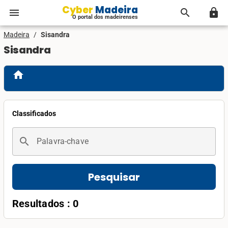
Cyber Madeira
menu
search
lock
O portal dos madeirenses
Madeira
/
Sisandra
Sisandra
home
Classificados
search
Palavra-chave
Pesquisar
Resultados : 0