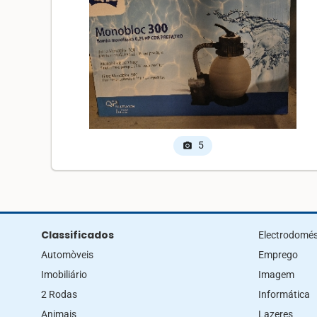
5
photo_camera
Classificados
Electrodomés
Automòveis
Emprego
Imobiliário
Imagem
2 Rodas
Informática
Animais
Lazeres