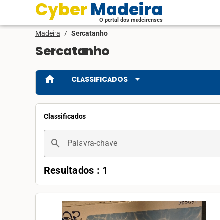
Cyber Madeira
O portal dos madeirenses
Madeira
/
Sercatanho
Sercatanho
home
arrow_drop_down
CLASSIFICADOS
Classificados
search
Palavra-chave
Resultados : 1