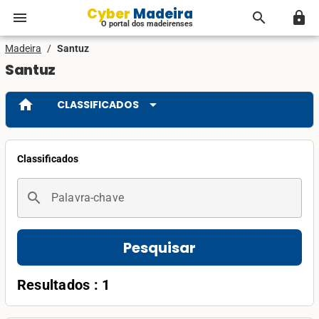
Cyber Madeira
menu
search
lock
O portal dos madeirenses
Madeira
/
Santuz
Santuz
home
arrow_drop_down
CLASSIFICADOS
Classificados
search
Palavra-chave
Pesquisar
Resultados : 1