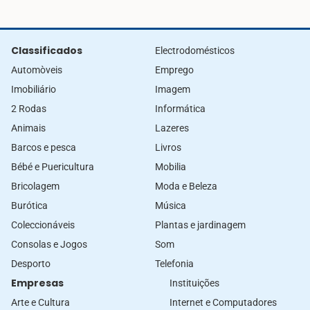
Classificados
Electrodomésticos
Automòveis
Emprego
Imobiliário
Imagem
2 Rodas
Informática
Animais
Lazeres
Barcos e pesca
Livros
Bébé e Puericultura
Mobilia
Bricolagem
Moda e Beleza
Burótica
Música
Coleccionáveis
Plantas e jardinagem
Consolas e Jogos
Som
Desporto
Telefonia
Empresas
Instituições
Arte e Cultura
Internet e Computadores