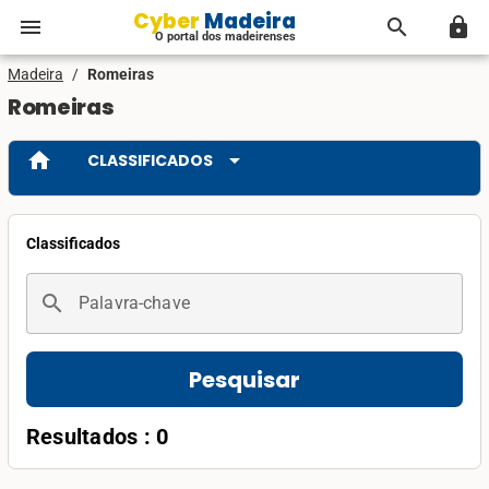
Cyber Madeira
menu
search
lock
O portal dos madeirenses
Madeira
/
Romeiras
Romeiras
home
arrow_drop_down
CLASSIFICADOS
Classificados
search
Palavra-chave
Pesquisar
Resultados : 0