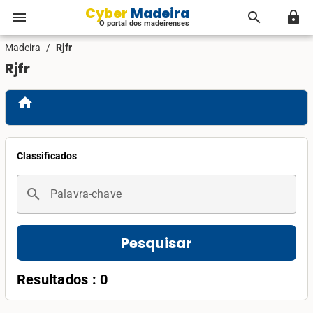
Cyber Madeira
menu
search
lock
O portal dos madeirenses
Madeira
/
Rjfr
Rjfr
home
Classificados
search
Palavra-chave
Pesquisar
Resultados : 0