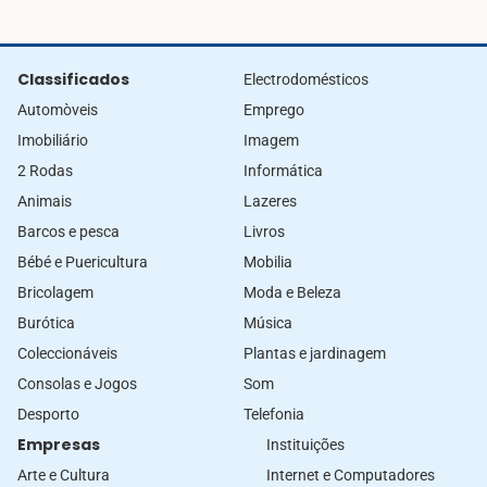
Classificados
Electrodomésticos
Automòveis
Emprego
Imobiliário
Imagem
2 Rodas
Informática
Animais
Lazeres
Barcos e pesca
Livros
Bébé e Puericultura
Mobilia
Bricolagem
Moda e Beleza
Burótica
Música
Coleccionáveis
Plantas e jardinagem
Consolas e Jogos
Som
Desporto
Telefonia
Empresas
Instituições
Arte e Cultura
Internet e Computadores