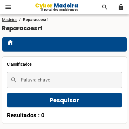
Cyber Madeira
menu
search
lock
O portal dos madeirenses
Madeira
/
Reparacoesrf
Reparacoesrf
home
Classificados
search
Palavra-chave
Pesquisar
Resultados : 0