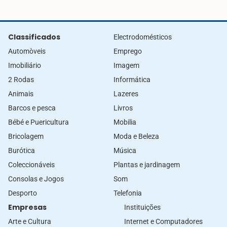
Classificados
Electrodomésticos
Automòveis
Emprego
Imobiliário
Imagem
2 Rodas
Informática
Animais
Lazeres
Barcos e pesca
Livros
Bébé e Puericultura
Mobilia
Bricolagem
Moda e Beleza
Burótica
Música
Coleccionáveis
Plantas e jardinagem
Consolas e Jogos
Som
Desporto
Telefonia
Empresas
Instituições
Arte e Cultura
Internet e Computadores