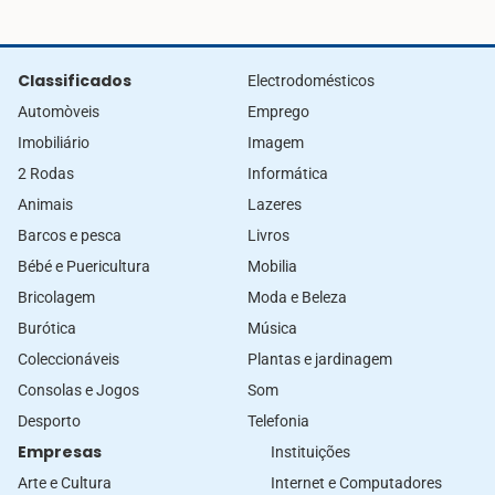
Classificados
Electrodomésticos
Automòveis
Emprego
Imobiliário
Imagem
2 Rodas
Informática
Animais
Lazeres
Barcos e pesca
Livros
Bébé e Puericultura
Mobilia
Bricolagem
Moda e Beleza
Burótica
Música
Coleccionáveis
Plantas e jardinagem
Consolas e Jogos
Som
Desporto
Telefonia
Empresas
Instituições
Arte e Cultura
Internet e Computadores