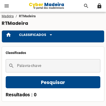
Cyber Madeira
menu
search
lock
O portal dos madeirenses
Madeira
/
RTMadeira
RTMadeira
home
arrow_drop_down
CLASSIFICADOS
Classificados
search
Palavra-chave
Pesquisar
Resultados : 0