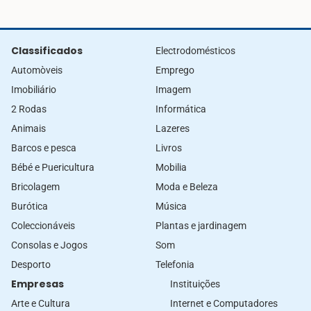
Classificados
Electrodomésticos
Automòveis
Emprego
Imobiliário
Imagem
2 Rodas
Informática
Animais
Lazeres
Barcos e pesca
Livros
Bébé e Puericultura
Mobilia
Bricolagem
Moda e Beleza
Burótica
Música
Coleccionáveis
Plantas e jardinagem
Consolas e Jogos
Som
Desporto
Telefonia
Empresas
Instituições
Arte e Cultura
Internet e Computadores