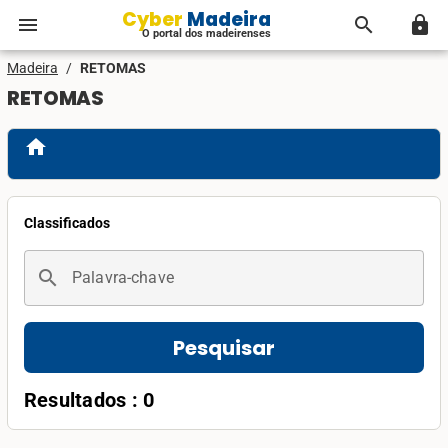
Cyber Madeira
menu
search
lock
O portal dos madeirenses
Madeira
/
RETOMAS
RETOMAS
home
Classificados
search
Palavra-chave
Pesquisar
Resultados : 0