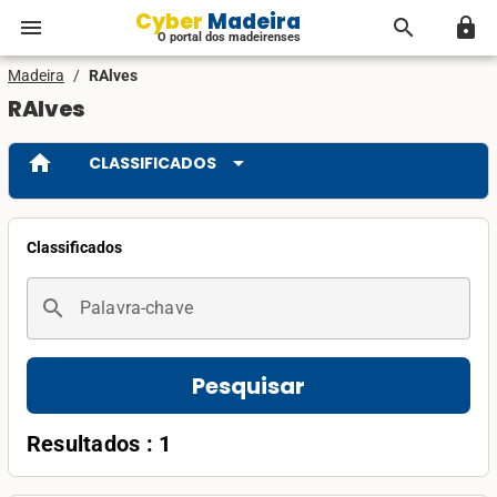
Cyber Madeira
menu
search
lock
O portal dos madeirenses
Madeira
/
RAlves
RAlves
home
arrow_drop_down
CLASSIFICADOS
Classificados
search
Palavra-chave
Pesquisar
Resultados : 1