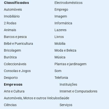
Classificados
Electrodomésticos
Automòveis
Emprego
Imobiliário
Imagem
2 Rodas
Informática
Animais
Lazeres
Barcos e pesca
Livros
Bébé e Puericultura
Mobilia
Bricolagem
Moda e Beleza
Burótica
Música
Coleccionáveis
Plantas e jardinagem
Consolas e Jogos
Som
Desporto
Telefonia
Empresas
Instituições
Arte e Cultura
Internet e Computadores
Automóveis, Motos e outros Veículos
Saúde
Ciências
Serviços