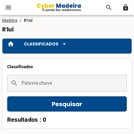
Cyber Madeira
menu
search
lock
O portal dos madeirenses
Madeira
/
R1ui
R1ui
home
arrow_drop_down
CLASSIFICADOS
Classificados
search
Palavra-chave
Pesquisar
Resultados : 0