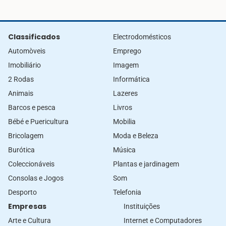
Classificados
Electrodomésticos
Automòveis
Emprego
Imobiliário
Imagem
2 Rodas
Informática
Animais
Lazeres
Barcos e pesca
Livros
Bébé e Puericultura
Mobilia
Bricolagem
Moda e Beleza
Burótica
Música
Coleccionáveis
Plantas e jardinagem
Consolas e Jogos
Som
Desporto
Telefonia
Empresas
Instituições
Arte e Cultura
Internet e Computadores